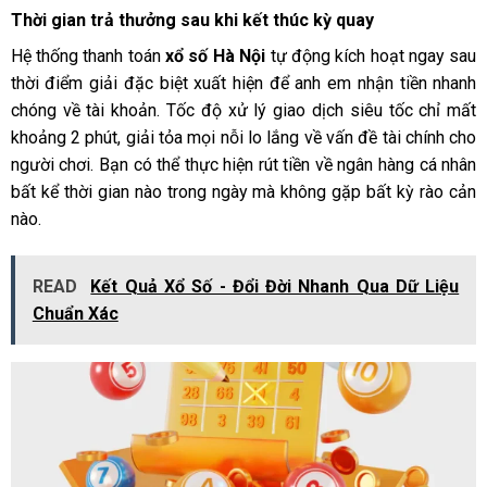
Thời gian trả thưởng sau khi kết thúc kỳ quay
Hệ thống thanh toán
xổ số Hà Nội
tự động kích hoạt ngay sau
thời điểm giải đặc biệt xuất hiện để anh em nhận tiền nhanh
chóng về tài khoản. Tốc độ xử lý giao dịch siêu tốc chỉ mất
khoảng 2 phút, giải tỏa mọi nỗi lo lắng về vấn đề tài chính cho
người chơi. Bạn có thể thực hiện rút tiền về ngân hàng cá nhân
bất kể thời gian nào trong ngày mà không gặp bất kỳ rào cản
nào.
READ
Kết Quả Xổ Số - Đổi Đời Nhanh Qua Dữ Liệu
Chuẩn Xác