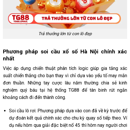
Trả thưởng lớn từ con lô đẹp
Phương pháp soi cầu xổ số Hà Nội chính xác
nhất
Việc áp dụng chiến thuật phân tích logic giúp gia tăng xác
suất chiến thắng cho bạn thay vì chỉ dựa vào yếu tố may mắn
đơn thuần. Những tay cược lâu năm thường chia sẻ kinh
nghiệm quý báu tại hệ thống TG88 để tân binh rút ngắn
khoảng cách đi đến thành công.
Soi cầu lô rơi: Phương pháp dựa vào con đã về kỳ trước để
dự đoán kết quả chính xác cho chu kỳ quay số tiếp theo. Ví
dụ nếu hôm qua giải đặc biệt nổ 45 thì hôm nay người chơi