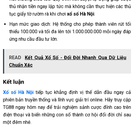
thủ nhận tiền ngay lập tức mà không cần thực hiện các thủ
tục giấy tờ rườm rà khi chơi
xổ số Hà Nội
.
Hạn mức giao dịch: Hệ thống cho phép thành viên rút tối
thiểu 100.000 và tối đa lên tới 1.000.000.000 mỗi ngày đáp
ứng nhu cầu đầu tư lớn.
READ
Kết Quả Xổ Số - Đổi Đời Nhanh Qua Dữ Liệu
Chuẩn Xác
Kết luận
Xổ số Hà Nội
tiếp tục khẳng định vị thế dẫn đầu ngay cả
phiên bản truyền thống và lĩnh vực giải trí online. Hãy truy cập
TG88 ngay hôm nay để trải nghiệm sảnh cược đỉnh cao trên
điện thoại và biến những con số thành cơ hội đổi đời chỉ sau
một đêm nhé.