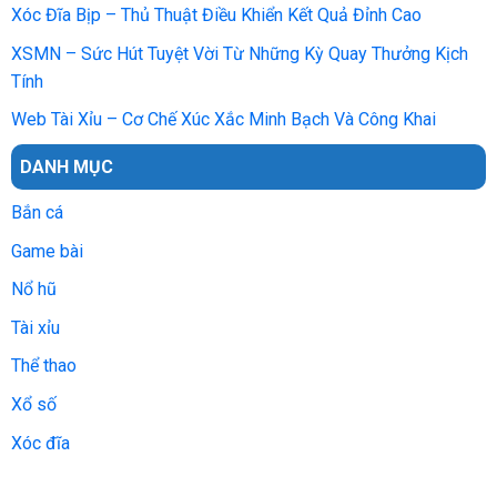
Xóc Đĩa Bịp – Thủ Thuật Điều Khiển Kết Quả Đỉnh Cao
XSMN – Sức Hút Tuyệt Vời Từ Những Kỳ Quay Thưởng Kịch
Tính
Web Tài Xỉu – Cơ Chế Xúc Xắc Minh Bạch Và Công Khai
DANH MỤC
Bắn cá
Game bài
Nổ hũ
Tài xỉu
Thể thao
Xổ số
Xóc đĩa