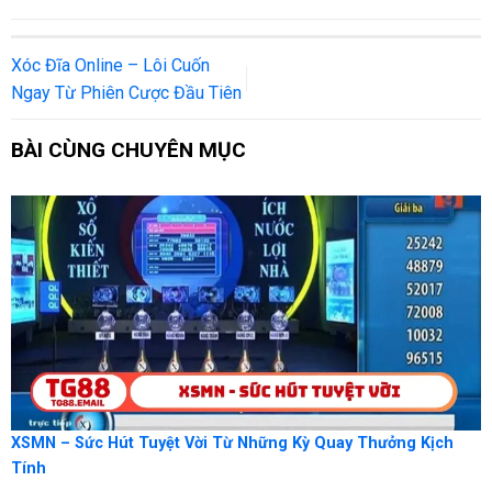
Xóc Đĩa Online – Lôi Cuốn
Ngay Từ Phiên Cược Đầu Tiên
BÀI CÙNG CHUYÊN MỤC
XSMN – Sức Hút Tuyệt Vời Từ Những Kỳ Quay Thưởng Kịch
Tính