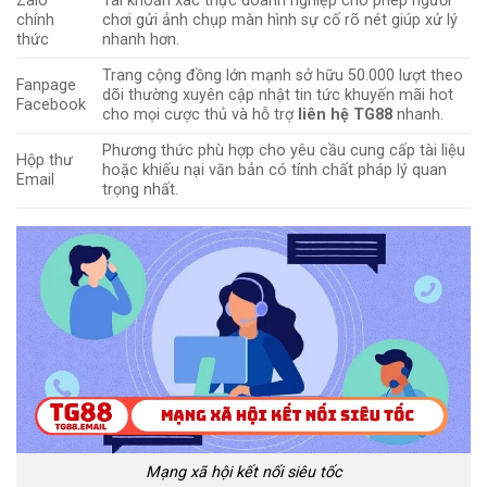
Zalo
Tài khoản xác thực doanh nghiệp cho phép người
chính
chơi gửi ảnh chụp màn hình sự cố rõ nét giúp xử lý
thức
nhanh hơn.
Trang cộng đồng lớn mạnh sở hữu 50.000 lượt theo
Fanpage
dõi thường xuyên cập nhật tin tức khuyến mãi hot
Facebook
cho mọi cược thủ và hỗ trợ
liên hệ TG88
nhanh.
Phương thức phù hợp cho yêu cầu cung cấp tài liệu
Hộp thư
hoặc khiếu nại văn bản có tính chất pháp lý quan
Email
trọng nhất.
Mạng xã hội kết nối siêu tốc