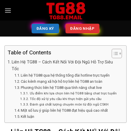
ĐĂNG KÝ
ĐĂNG NHẬP
Table of Contents
Liên Hệ TG88 – Cách Kết Nối Với Đội Ngũ Hỗ Trợ Siêu
Tốc
Liên hệ TG88 qua hệ thống tổng đài hotline trực tuyến
Các kênh mạng xã hội hỗ trợ liên hệ TG88 an toàn
Phương thức liên hệ TG88 qua tính năng chat live
Ưu điểm khi lựa chọn liên hệ TG88 bằng chat trực tuyến
Tốc độ xử lý yêu cầu khi thực hiện gửi yêu cầu
Đánh giá chất lượng chuyên môn từ đội ngũ CSKH
Một số lưu ý giúp liên hệ TG88 đạt hiệu quả cao nhất
Kết luận