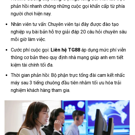
phản hồi nhanh chóng những cuộc gọi khẩn cấp từ phía
người chơi hiện nay.
Nhân viên tư vấn: Chuyên viên tại đây được đào tạo
nghiệp vụ bài bản hỗ trợ giải đáp 20 câu hỏi chuyên sâu
mỗi giờ làm việc.
Cước phí cuộc gọi:
Liên hệ TG88
áp dụng mức phí viễn
thông cơ bản theo quy định nhà mạng giúp anh em tiết
kiệm tài chính tối đa.
Thời gian phản hồi: Bộ phận trực tổng đài cam kết nhấc
máy sau 3 tiếng chuông đầu tiên nhằm tối ưu hóa trải
nghiệm khách hàng tham gia.