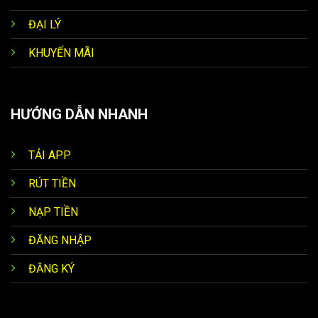
ĐẠI LÝ
KHUYẾN MÃI
HƯỚNG DẪN NHANH
TẢI APP
RÚT TIỀN
NẠP TIỀN
ĐĂNG NHẬP
ĐĂNG KÝ