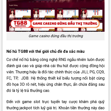
Game casino đứng đầu thị trường
Nổ hũ TG88 với thế giới chủ đề đa sắc màu
Cơ chế nổ hũ bằng công nghệ RNG ngẫu nhiên luôn được
đánh giá cao và giúp nhà cái thu hút được cộng đồng hội
viên. Thương hiệu là đối tác chính thức của JILI, PG, CQ9,
FC, TP, JDB. Hệ thống thiết kế biểu tượng nổi bật cùng
đồ họa 3D rõ nét, hiệu ứng chân thực, ẩn chứa đằng sau
đó là tỷ lệ trả thưởng cao.
Đến với game slot trực tuyến tay cược khám phá quỹ
thưởng jackpot tích luỹ giá trị. Khoản tiền thưởng này dao