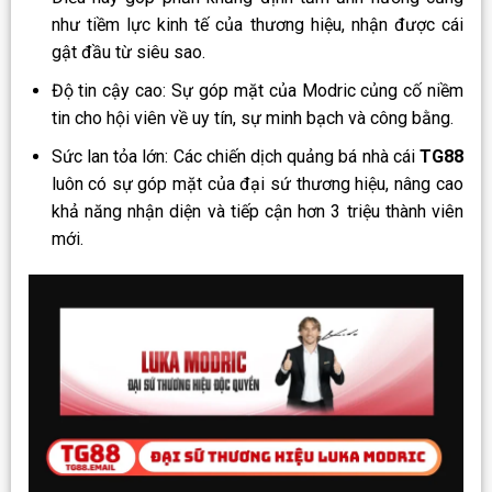
như tiềm lực kinh tế của thương hiệu, nhận được cái
gật đầu từ siêu sao.
Độ tin cậy cao: Sự góp mặt của Modric củng cố niềm
tin cho hội viên về uy tín, sự minh bạch và công bằng.
Sức lan tỏa lớn: Các chiến dịch quảng bá nhà cái
TG88
luôn có sự góp mặt của đại sứ thương hiệu, nâng cao
khả năng nhận diện và tiếp cận hơn 3 triệu thành viên
mới.