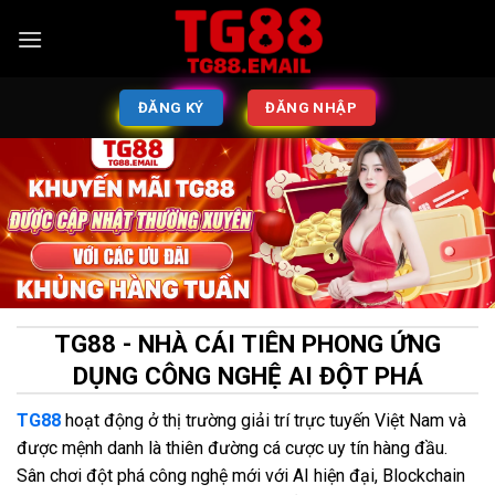
ĐĂNG KÝ
ĐĂNG NHẬP
TG88 - NHÀ CÁI TIÊN PHONG ỨNG
DỤNG CÔNG NGHỆ AI ĐỘT PHÁ
TG88
hoạt động ở thị trường giải trí trực tuyến Việt Nam và
được mệnh danh là thiên đường cá cược uy tín hàng đầu.
Sân chơi đột phá công nghệ mới với AI hiện đại, Blockchain