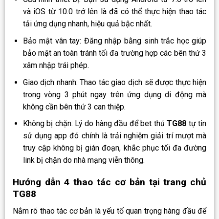
và iOS từ 10.0 trở lên là đã có thể thực hiện thao tác
tải ứng dụng nhanh, hiệu quả bậc nhất.
Bảo mật vân tay: Đăng nhập bằng sinh trắc học giúp
bảo mật an toàn tránh tối đa trường hợp các bên thứ 3
xâm nhập trái phép.
Giao dịch nhanh: Thao tác giao dịch sẽ được thực hiện
trong vòng 3 phút ngay trên ứng dụng di động mà
không cần bên thứ 3 can thiệp.
Không bị chặn: Lý do hàng đầu để bet thủ
TG88
tự tin
sử dụng app đó chính là trải nghiệm giải trí mượt mà
truy cập không bị gián đoạn, khắc phục tối đa đường
link bị chặn do nhà mạng viễn thông.
Hướng dẫn 4 thao tác cơ bản tại trang chủ
TG88
Nắm rõ thao tác cơ bản là yếu tố quan trọng hàng đầu để