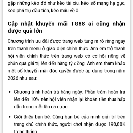
gặp những kèo đó như kèo tài xỉu, kéo số mạng hạ gục,
kèo phá trụ đầu tiên, kèo máu về 0.
Cập nhật khuyến mãi TG88 ai cũng nhận
được quà lớn
Chương trình ưu đãi được trang web tung ra rõ ràng ngay
trên thanh menu ở giao diện chính thức. Anh em trở thành
hội viên chính thức trên trang web có cơ hội riêng về
phần quà giá trị lên đến hàng tỷ đồng. Anh em tham khảo
một số khuyến mãi độc quyền được áp dụng trong năm
2026 như sau:
Chương trình hoàn trả hàng ngày: Phần trăm hoàn trả
lên đến 10% nên hội viên nhận lại khoản tiền thua hấp
dẫn trong mỗi lần cá cược.
Giới thiệu bạn bè: Cùng bạn bè của mình giải trí trên
trang chủ chính thức, người chơi nhận được 198,88K
từ hệ thống.