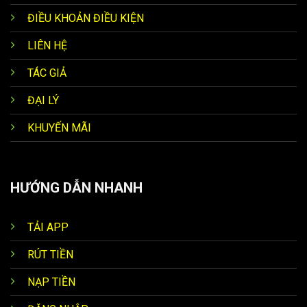
ĐIỀU KHOẢN ĐIỀU KIỆN
LIÊN HỆ
TÁC GIẢ
ĐẠI LÝ
KHUYẾN MÃI
HƯỚNG DẪN NHANH
TẢI APP
RÚT TIỀN
NẠP TIỀN