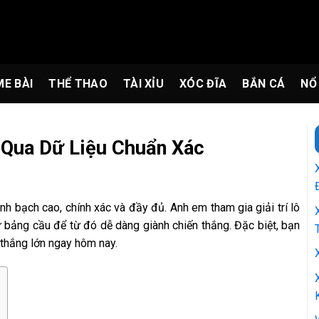
E BÀI
THỂ THAO
TÀI XỈU
XÓC ĐĨA
BẮN CÁ
NỔ
 Qua Dữ Liệu Chuẩn Xác
nh bạch cao, chính xác và đầy đủ. Anh em tham gia giải trí lô
ừ bảng cầu để từ đó dễ dàng giành chiến thắng. Đặc biệt, bạn
thắng lớn ngay hôm nay.