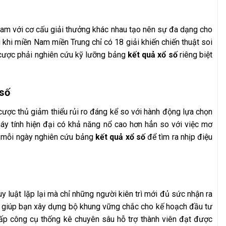
Nam với cơ cấu giải thưởng khác nhau tạo nên sự đa dạng cho
khi miền Nam miền Trung chỉ có 18 giải khiến chiến thuật soi
y cược phải nghiên cứu kỹ lưỡng bảng
kết quả xổ số
riêng biệt
 số
cược thủ giảm thiểu rủi ro đáng kể so với hành động lựa chọn
áy tính hiện đại có khả năng nổ cao hơn hẳn so với việc mơ
t mỗi ngày nghiên cứu bảng
kết quả xổ số
để tìm ra nhịp điệu
 luật lặp lại mà chỉ những người kiên trì mới đủ sức nhận ra
giá giúp bạn xây dựng bộ khung vững chắc cho kế hoạch đầu tư
cấp công cụ thống kê chuyên sâu hỗ trợ thành viên đạt được