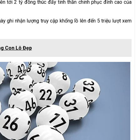
 lên tới 2 tỷ đồng thúc đẩy tinh thần chinh phục đỉnh cao của
ày ghi nhận lượng truy cập khổng lồ lên đến 5 triệu lượt xem
ng Con Lô Đẹp