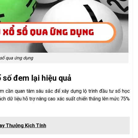
 số qua ứng dụng
 số đem lại hiệu quả
em cần quan tâm sâu sắc để xây dựng lộ trình đầu tư số học
ách dữ liệu hỗ trợ nâng cao xác suất chiến thắng lên mức 75%
ay Thưởng Kịch Tính