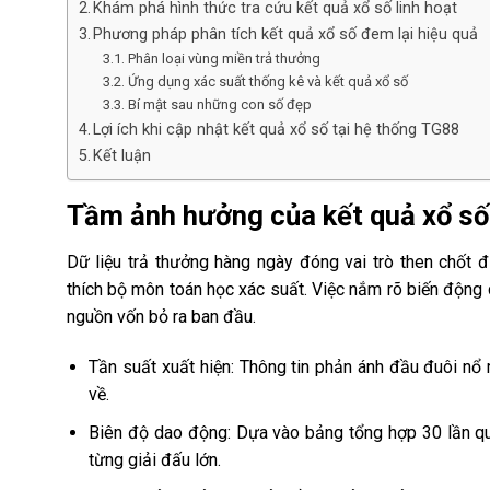
Khám phá hình thức tra cứu kết quả xổ số linh hoạt
Phương pháp phân tích kết quả xổ số đem lại hiệu quả
Phân loại vùng miền trả thưởng
Ứng dụng xác suất thống kê và kết quả xổ số
Bí mật sau những con số đẹp
Lợi ích khi cập nhật kết quả xổ số tại hệ thống TG88
Kết luận
Tầm ảnh hưởng của kết quả xổ số 
Dữ liệu trả thưởng hàng ngày đóng vai trò then chốt đ
thích bộ môn toán học xác suất. Việc nắm rõ biến động 
nguồn vốn bỏ ra ban đầu.
Tần suất xuất hiện: Thông tin phản ánh đầu đuôi nổ 
về.
Biên độ dao động: Dựa vào bảng tổng hợp 30 lần qua
từng giải đấu lớn.