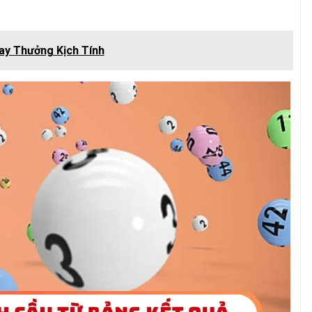
ay Thưởng Kịch Tính